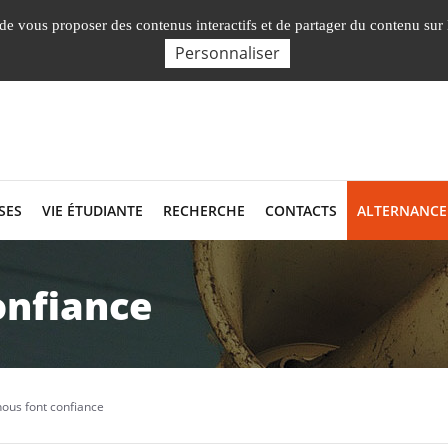
Nos Facultés, Instituts, Ecole
, de vous proposer des contenus interactifs et de partager du contenu sur
Personnaliser
SES
VIE ÉTUDIANTE
RECHERCHE
CONTACTS
ALTERNANCE
onfiance
 nous font confiance