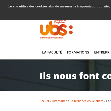
Gestion de vos préférences liées aux cookies
Ce site utilise des cookies afin de mesurer la fréquentation du site
LA FACULTÉ
FORMATIONS
ENTREPRI
Ils nous font c
Accueil
Alternance
L'alternance en Sciences
Ils