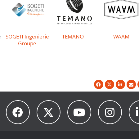
e
SOGETI Ingenierie
TEMANO
WAAM
Groupe