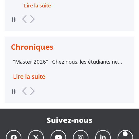
Lire la suite
Chroniques
"Master 2026" : Chez nous, les étudiants ne
À Lo
comptent pas pour du beurre !
prem
Port
Lire la suite
Lire
Suivez-nous