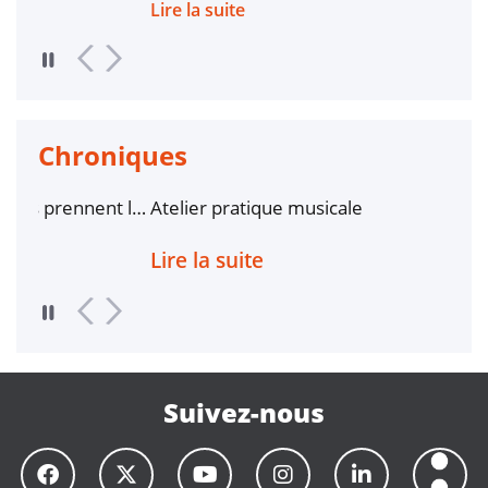
Lire la suite
Lire 
Chroniques
t le
Atelier pratique musicale
Bill
ment
Lire la suite
Lire
Suivez-nous