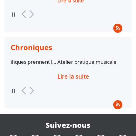
Lire la suite
Li
Chroniques
nent le
Atelier pratique musicale
Bi
fement
Lire la suite
Li
Suivez-nous