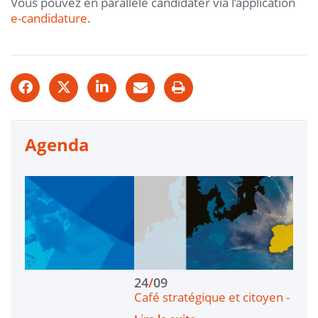
Vous pouvez en parallèle candidater via l’application
e-candidature
.
Agenda
24
/
09
0
Café stratégique et citoyen - Lorient - Le conflit…
Cr