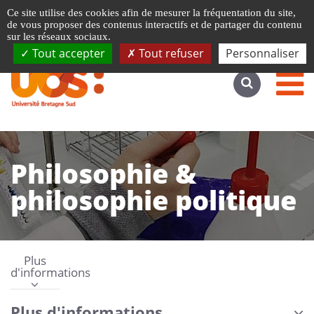
Gestion de vos préférences liées aux cookies
Ce site utilise des cookies afin de mesurer la fréquentation du site,
Accéder au site complet
de vous proposer des contenus interactifs et de partager du contenu
sur les réseaux sociaux.
Tout accepter
Tout refuser
Personnaliser
Philosophie &
philosophie politique
Plus
d'informations
Plus d'informations