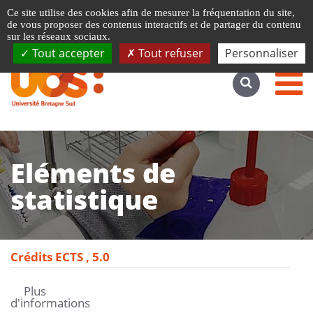
Gestion de vos préférences liées aux cookies
Ce site utilise des cookies afin de mesurer la fréquentation du site,
Accéder au site complet
de vous proposer des contenus interactifs et de partager du contenu
sur les réseaux sociaux.
Tout accepter
Tout refuser
Personnaliser
Eléments de
statistique
Crédits ECTS
5.0
Plus
d'informations