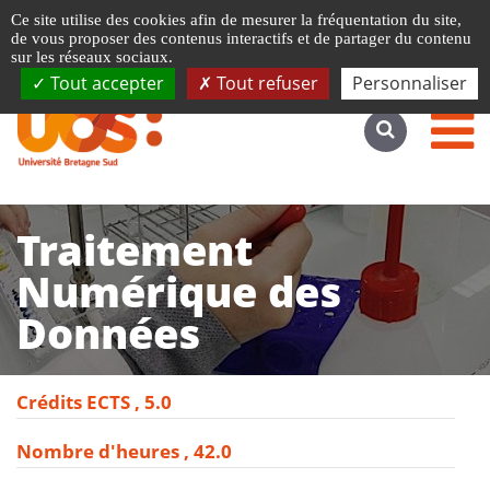
Gestion de vos préférences liées aux cookies
Ce site utilise des cookies afin de mesurer la fréquentation du site,
Accéder au site complet
de vous proposer des contenus interactifs et de partager du contenu
sur les réseaux sociaux.
Tout accepter
Tout refuser
Personnaliser
Traitement
Numérique des
Données
Crédits ECTS
5.0
Nombre d'heures
42.0