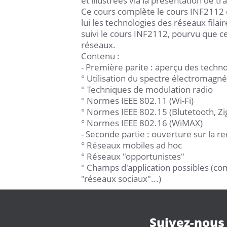
et illustrées via la présentation de 
Ce cours complète le cours INF2112 
lui les technologies des réseaux filair
suivi le cours INF2112, pourvu que c
réseaux.
Contenu :
- Première parite : aperçu des techno
° Utilisation du spectre électromagn
° Techniques de modulation radio
° Normes IEEE 802.11 (Wi-Fi)
° Normes IEEE 802.15 (Blutetooth, Zi
° Normes IEEE 802.16 (WiMAX)
- Seconde partie : ouverture sur la re
° Réseaux mobiles ad hoc
° Réseaux "opportunistes"
° Champs d'application possibles (co
"réseaux sociaux"...)
Suivez-nous