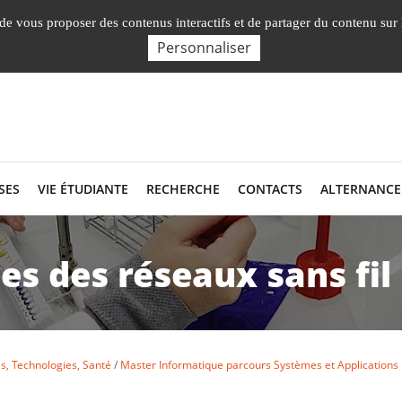
Nos Facultés, Instituts, Ecole
, de vous proposer des contenus interactifs et de partager du contenu sur
Personnaliser
SES
VIE ÉTUDIANTE
RECHERCHE
CONTACTS
ALTERNANCE
es des réseaux sans fil
s, Technologies, Santé
Master Informatique parcours Systèmes et Applications 