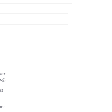
yer
.g.
st
ant