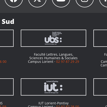
 Sud
Faculté Lettres, Langues,
F
Sciences Humaines & Sociales
6 00
Campus Lorient ·
02 97 87 29 29
Cam
Cam
BS
IUT Lorient-Pontivy
5 59
Campus Lorient ·
02 97 87 28 00