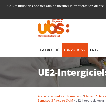
Gestion de vos préférences liées aux cookies
Ce site utilise des cookies afin de mesurer la fréquentation du site
LA FACULTÉ
FORMATIONS
ENTREPRI
UE2-Intergiciel
Accueil
Formations
Formations
Master
Science
Semestre 3 Parcours SAIM
UE2-Intergiciels répart