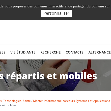
Nos Facultés, Instituts, Ecole
, de vous proposer des contenus interactifs et de partager du contenu sur
Personnaliser
SES
VIE ÉTUDIANTE
RECHERCHE
CONTACTS
ALTERNANCE
s répartis et mobiles
s, Technologies, Santé
Master Informatique parcours Systèmes et Applications 
is et mobiles