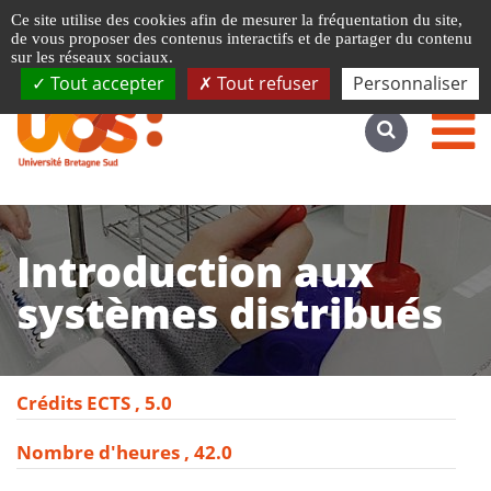
Gestion de vos préférences liées aux cookies
Ce site utilise des cookies afin de mesurer la fréquentation du site,
Accéder au site complet
de vous proposer des contenus interactifs et de partager du contenu
sur les réseaux sociaux.
Tout accepter
Tout refuser
Personnaliser
Introduction aux
systèmes distribués
Crédits ECTS
5.0
Nombre d'heures
42.0