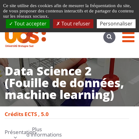
Gestion de vos préférences liées aux cookies
Ce site utilise des cookies afin de mesurer la fréquentation du site,
Accéder au site complet
de vous proposer des contenus interactifs et de partager du contenu
sur les réseaux sociaux.
Tout accepter
Tout refuser
Personnaliser
Data Science 2
(Fouille de données,
machine learning)
Crédits ECTS
5.0
Plus
Présentation
d'informations