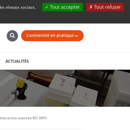
UBS
Fondation
La faculté en 360°
Tout accepter
Tout refuser
 les réseaux sociaux.
L'université en pratique
ACTUALITÉS
Interaction avancée-M1 INFO