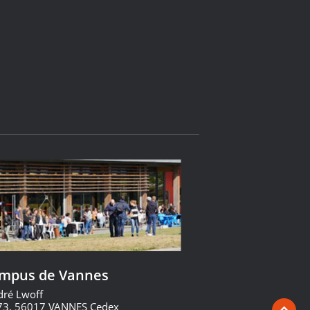
ampus de Vannes
dré Lwoff
73, 56017 VANNES Cedex