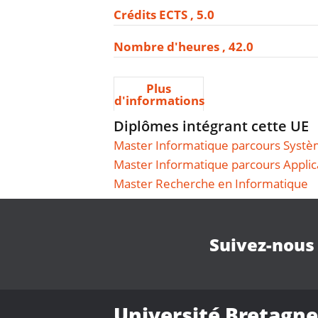
Crédits ECTS
5.0
Nombre d'heures
42.0
Plus
d'informations
Diplômes intégrant cette UE
Master Informatique parcours Systèm
Master Informatique parcours Applic
Master Recherche en Informatique
Suivez-nous
Université Bretagne