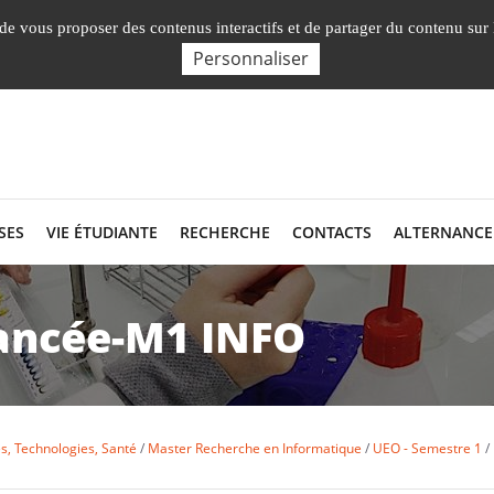
Nos Facultés, Instituts, Ecole
, de vous proposer des contenus interactifs et de partager du contenu sur
Personnaliser
SES
VIE ÉTUDIANTE
RECHERCHE
CONTACTS
ALTERNANCE
vancée-M1 INFO
s, Technologies, Santé
Master Recherche en Informatique
UEO - Semestre 1