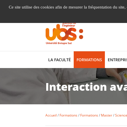
Gestion de vos préférences liées aux cookies
Ce site utilise des cookies afin de mesurer la fréquentation du site
LA FACULTÉ
FORMATIONS
ENTREPRI
Interaction a
Accueil
Formations
Formations
Master
Science