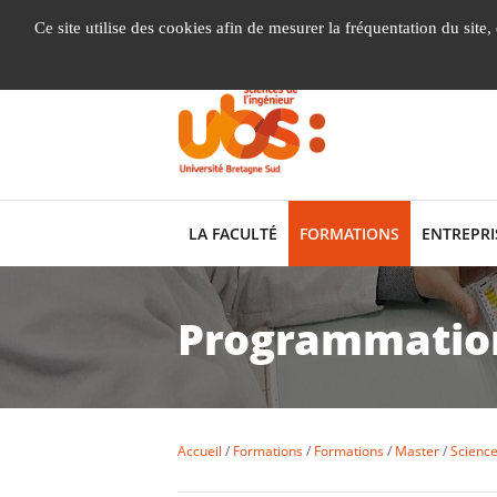
Gestion de vos préférences liées aux cookies
Ce site utilise des cookies afin de mesurer la fréquentation du site
LA FACULTÉ
FORMATIONS
ENTREPRI
Programmation
Accueil
Formations
Formations
Master
Science