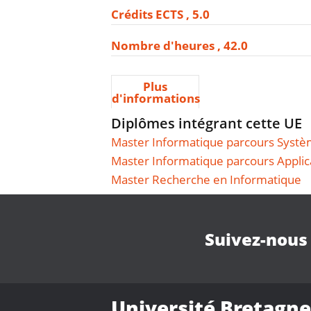
Crédits ECTS
5.0
Nombre d'heures
42.0
Plus
d'informations
Diplômes intégrant cette UE
Master Informatique parcours Systèm
Master Informatique parcours Applic
Master Recherche en Informatique
Suivez-nous
Université Bretagne