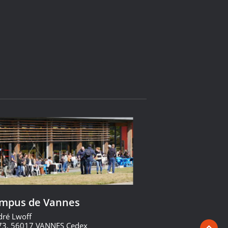
ampus de Vannes
dré Lwoff
73, 56017 VANNES Cedex