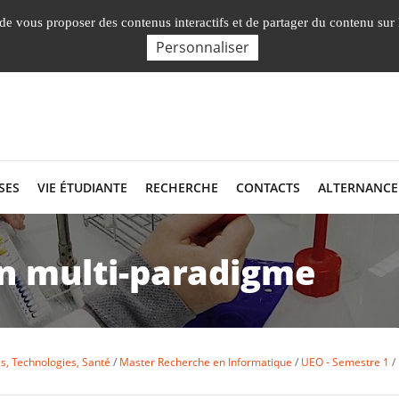
Nos Facultés, Instituts, Ecole
, de vous proposer des contenus interactifs et de partager du contenu sur
Personnaliser
SES
VIE ÉTUDIANTE
RECHERCHE
CONTACTS
ALTERNANCE
 multi-paradigme
s, Technologies, Santé
Master Recherche en Informatique
UEO - Semestre 1