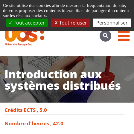
Gestion de vos préférences liées aux cookies
Ce site utilise des cookies afin de mesurer la fréquentation du site,
Accéder au site complet
de vous proposer des contenus interactifs et de partager du contenu
sur les réseaux sociaux.
Tout accepter
Tout refuser
Personnaliser
Introduction aux
systèmes distribués
Crédits ECTS
5.0
Nombre d'heures
42.0