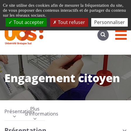
Gestion de vos préférences liées aux cookies
Ce site utilise des cookies afin de mesurer la fréquentation du site,
Accéder au site complet
de vous proposer des contenus interactifs et de partager du contenu
sur les réseaux sociaux.
Tout accepter
Tout refuser
Personnaliser
Engagement citoyen
Plus
Présentation
d'informations
Présentation